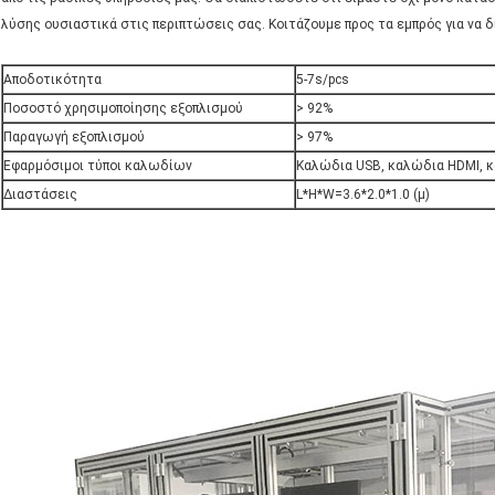
λύσης ουσιαστικά στις περιπτώσεις σας. Κοιτάζουμε προς τα εμπρός για να 
Αποδοτικότητα
5-7s/pcs
Ποσοστό χρησιμοποίησης εξοπλισμού
> 92%
Παραγωγή εξοπλισμού
> 97%
Εφαρμόσιμοι τύποι καλωδίων
Καλώδια USB, καλώδια HDMI, κ
Διαστάσεις
L*H*W=3.6*2.0*1.0 (μ)