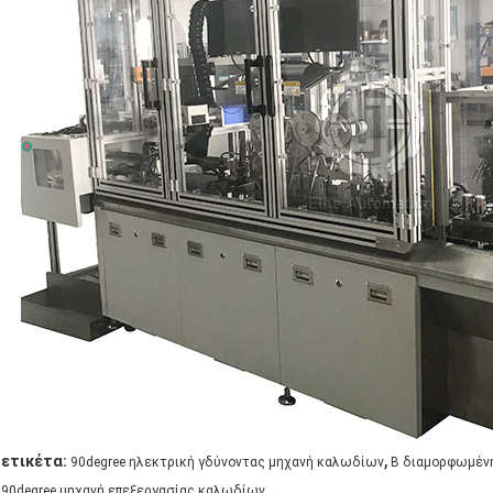
,
ετικέτα:
90degree ηλεκτρική γδύνοντας μηχανή καλωδίων
Β διαμορφωμένη
90degree μηχανή επεξεργασίας καλωδίων