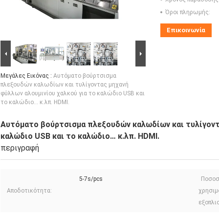
Όροι πληρωμής:
Επικοινωνία
Μεγάλες Εικόνας :
Αυτόματο βούρτσισμα
πλεξουδών καλωδίων και τυλίγοντας μηχανή
φύλλων αλουμινίου χαλκού για το καλώδιο USB και
το καλώδιο… κ.λπ. HDMI.
Αυτόματο βούρτσισμα πλεξουδών καλωδίων και τυλίγοντα
καλώδιο USB και το καλώδιο… κ.λπ. HDMI.
περιγραφή
5-7s/pcs
Ποσο
Αποδοτικότητα:
χρησιμ
εξοπλι