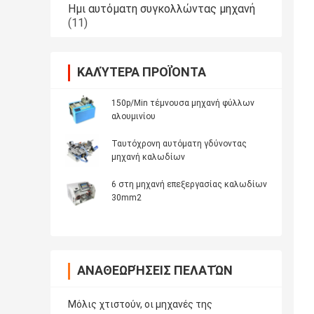
Ημι αυτόματη συγκολλώντας μηχανή
(11)
ΚΑΛΎΤΕΡΑ ΠΡΟΪΌΝΤΑ
150p/Min τέμνουσα μηχανή φύλλων
αλουμινίου
Ταυτόχρονη αυτόματη γδύνοντας
μηχανή καλωδίων
6 στη μηχανή επεξεργασίας καλωδίων
30mm2
ΑΝΑΘΕΩΡΉΣΕΙΣ ΠΕΛΑΤΏΝ
Μόλις χτιστούν, οι μηχανές της