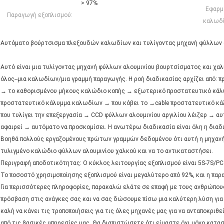
> 97%
Εφαρμ
Παραγωγή εξοπλισμού:
καλωδ
Αυτόματο βούρτσισμα πλεξουδών καλωδίων και τυλίγοντας μηχανή φύλλων 
Αυτό είναι μια τυλίγοντας μηχανή φύλλων αλουμινίου βουρτσίσματος και χ
όλος--μια καλωδίων/μια γραμμή παραγωγής. Η ροή διαδικασίας αρχίζει από: 
→ το καθορισμένου μήκους καλώδιο κοπής → εξωτερικό προστατευτικό κάλ
προστατευτικό κάλυμμα καλωδίων → που κόβει το →cable προστατευτικό κά
που τυλίγει την επεξεργασία → CCD φύλλων αλουμινίου αργιλίου λέιζερ → αυ
αφαιρεί → αυτόματο να προσκομίσει. Η ανωτέρω διαδικασία είναι όλη η δια
Βοηθά πολλούς εργαζομένους πρώτων γραμμών δεδομένου ότι αυτή η μηχανή χ
τυλιγμένο καλώδιο φύλλων αλουμινίου χαλκού και να το αντικαταστήσει.
Περιγραφή αποδοτικότητας: Ο κύκλος λειτουργίας εξοπλισμού είναι 5S-7S/PC
Το ποσοστό χρησιμοποίησης εξοπλισμού είναι μεγαλύτερο από 92%, και η παρ
Για περισσότερες πληροφορίες, παρακαλώ ελάτε σε επαφή με τους ανθρώπου
πρόσβαση στις ανάγκες σας και να σας δώσουμε πίσω μια καλύτερη λύση για 
καλή να κάνει τις τροποποιήσεις για τις όλες μηχανές μας για να ανταποκριθεί
από τις βασικές υπηρεσίες μας. Θα διαπιστώσετε ότι είμαστε όχι μόνο κα