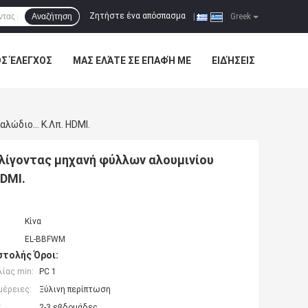
Ζητήστε ένα απόσπασμα
Αναζήτηση
|
Greek
ΌΣ ΈΛΕΓΧΟΣ
ΜΑΣ ΕΛΆΤΕ ΣΕ ΕΠΑΦΉ ΜΕ
ΕΙΔΉΣΕΙΣ
αλώδιο… Κ.λπ. HDMI.
λίγοντας μηχανή φύλλων αλουμινίου
HDMI.
Κίνα
EL-BBFWM
τολής Όροι:
ίας min:
PC 1
μέρειες:
Ξύλινη περίπτωση
:
2-3 εβδομάδες