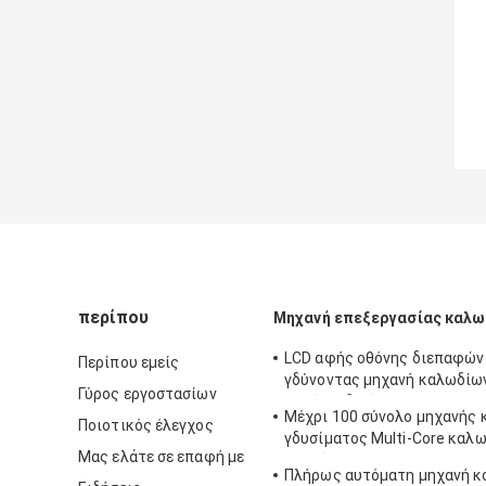
περίπου
Μηχανή επεξεργασίας καλ
LCD αφής οθόνης διεπαφών
Περίπου εμείς
γδύνοντας μηχανή καλωδίω
Γύρος εργοστασίων
ενιαία ειδική
Μέχρι 100 σύνολο μηχανής 
Ποιοτικός έλεγχος
γδυσίματος Multi-Core καλ
Μας ελάτε σε επαφή με
μνημών
Πλήρως αυτόματη μηχανή κ