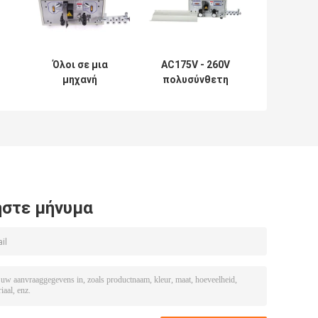
Όλοι σε μια
AC175V - 260V
μηχανή
πολυσύνθετη
επεξεργασίας
τέμνουσα μηχανή
καλωδίων 6 16 25
λουριών
ή
35mm2
καλωδίων
κό
στε μήνυμα