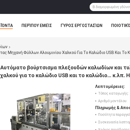
ΪΌΝΤΑ
ΠΕΡΊΠΟΥ ΕΜΕΊΣ
ΓΎΡΟΣ ΕΡΓΟΣΤΑΣΊΩΝ
ΠΟΙΟΤΙΚ
δίων
ας Μηχανή Φύλλων Αλουμινίου Χαλκού Για Το Καλώδιο USB Και Το Κ
Αυτόματο βούρτσισμα πλεξουδών καλωδίων και τυ
χαλκού για το καλώδιο USB και το καλώδιο… κ.λπ. 
Λεπτομέρειες:
Τόπος καταγωγής:
Αριθμό μοντέλου:
Πληρωμής & Αποσ
Ποσότητα παραγγελ
Συσκευασία λεπτο
Χρόνος παράδοσης