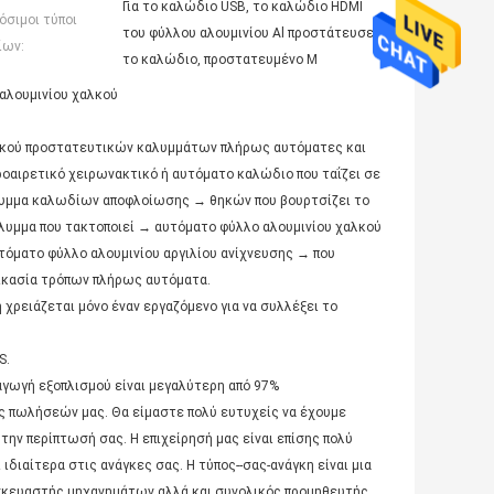
Για το καλώδιο USB, το καλώδιο HDMI
όσιμοι τύποι
του φύλλου αλουμινίου Al προστάτευσε
ίων:
το καλώδιο, προστατευμένο M
αλουμινίου χαλκού
αλκού προστατευτικών καλυμμάτων πλήρως αυτόματες και
προαιρετικό χειρωνακτικό ή αυτόματο καλώδιο που ταΐζει σε
υμμα καλωδίων αποφλοίωσης → θηκών που βουρτσίζει το
λυμμα που τακτοποιεί → αυτόματο φύλλο αλουμινίου χαλκού
τόματο φύλλο αλουμινίου αργιλίου ανίχνευσης → που
δικασία τρόπων πλήρως αυτόματα.
ρειάζεται μόνο έναν εργαζόμενο για να συλλέξει το
S.
αγωγή εξοπλισμού είναι μεγαλύτερη από 97%
ς πωλήσεών μας. Θα είμαστε πολύ ευτυχείς να έχουμε
την περίπτωσή σας. Η επιχείρησή μας είναι επίσης πολύ
 ιδιαίτερα στις ανάγκες σας. Η τύπος--σας-ανάγκη είναι μια
τασκευαστής μηχανημάτων αλλά και συνολικός προμηθευτής