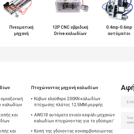
Πνευματική
12P CNC υβριδική
0.4mp-0.6mp
μηχανή
Drive καλωδίων
αυτόματοι
αποφλοίωσης
επεξεργασίας
κόπτης
καλωδίων,
κοπή καλωδίων
καλωδίων και
αυτόματος
απορρίματος
Stripper μηχαν
κόπτης μήκους
κορδελλών
για το εξωτερι
καλωδίων
μηχανών επίπεδη
σακάκι 50mm
κτυπήματος
200mm
Αφή
ωδίων
Πτυχώνοντας μηχανή καλωδίων
 ομοαξονική
Κύβων ελεύθερο 200KN καλωδίων
ν καλωδίων
πτύχωσης πλάτος 12.5MM μορφής
μηχανών Hexagon
κοπής και
AWG18 αυτόματο ενιαίο κεφάλι μηχανών
ωδίων
καλωδίων πτυχώνοντας για το γδύσιμο/
το στρίψιμο
οπής και
Κοπή της γδύνοντας κονσερβοποιώντας