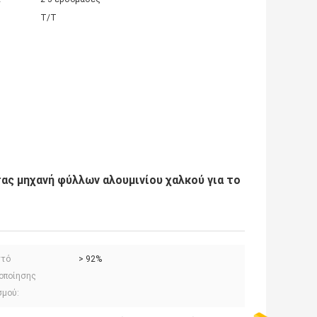
T/T
ς μηχανή φύλλων αλουμινίου χαλκού για το
στό
> 92%
οποίησης
σμού: