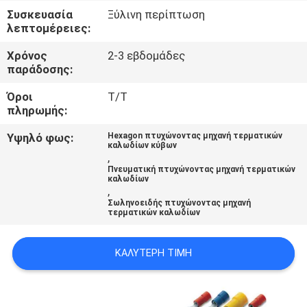
ΈΛΕΓΧΟΣ
Συσκευασία
Ξύλινη περίπτωση
λεπτομέρειες:
ΜΑΣ
Χρόνος
2-3 εβδομάδες
παράδοσης:
ΕΛΆΤΕ
ΣΕ
Όροι
T/T
πληρωμής:
ΕΠΑΦΉ
Υψηλό φως:
Hexagon πτυχώνοντας μηχανή τερματικών
ΜΕ
καλωδίων κύβων
,
Πνευματική πτυχώνοντας μηχανή τερματικών
καλωδίων
ΕΙΔΉΣΕΙΣ
,
Σωληνοειδής πτυχώνοντας μηχανή
τερματικών καλωδίων
ΠΕΡΙΠΤΏΣΕΙΣ
ΚΑΛΎΤΕΡΗ ΤΙΜΉ
SITEMAP