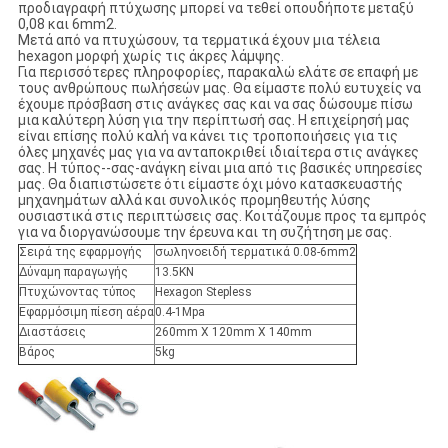
προδιαγραφή πτύχωσης μπορεί να τεθεί οπουδήποτε μεταξύ
0,08 και 6mm2.
Μετά από να πτυχώσουν, τα τερματικά έχουν μια τέλεια
hexagon μορφή χωρίς τις άκρες λάμψης.
Για περισσότερες πληροφορίες, παρακαλώ ελάτε σε επαφή με
τους ανθρώπους πωλήσεών μας. Θα είμαστε πολύ ευτυχείς να
έχουμε πρόσβαση στις ανάγκες σας και να σας δώσουμε πίσω
μια καλύτερη λύση για την περίπτωσή σας. Η επιχείρησή μας
είναι επίσης πολύ καλή να κάνει τις τροποποιήσεις για τις
όλες μηχανές μας για να ανταποκριθεί ιδιαίτερα στις ανάγκες
σας. Η τύπος--σας-ανάγκη είναι μια από τις βασικές υπηρεσίες
μας. Θα διαπιστώσετε ότι είμαστε όχι μόνο κατασκευαστής
μηχανημάτων αλλά και συνολικός προμηθευτής λύσης
ουσιαστικά στις περιπτώσεις σας. Κοιτάζουμε προς τα εμπρός
για να διοργανώσουμε την έρευνα και τη συζήτηση με σας.
Σειρά της εφαρμογής
σωληνοειδή τερματικά 0.08-6mm2
Δύναμη παραγωγής
13.5KN
Πτυχώνοντας τύπος
Hexagon Stepless
Εφαρμόσιμη πίεση αέρα
0.4-1Mpa
Διαστάσεις
260mm X 120mm X 140mm
Βάρος
5kg