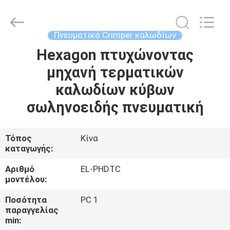
Shenzhen
Elite
Automation
Industrial
Ltd..
Πνευματικό Crimper καλωδίων
All
Rights
Reserved.
Hexagon πτυχώνοντας
ΣΠΊΤΙ
μηχανή τερματικών
ΠΡΟΪΌΝΤΑ
καλωδίων κύβων
σωληνοειδής πνευματική
ΠΕΡΊΠΟΥ
ΕΜΕΊΣ
Τόπος
Κίνα
καταγωγής:
ΓΎΡΟΣ
Αριθμό
EL-PHDTC
μοντέλου:
ΕΡΓΟΣΤΑΣΊΩΝ
Ποσότητα
PC 1
παραγγελίας
ΠΟΙΟΤΙΚΌΣ
min: