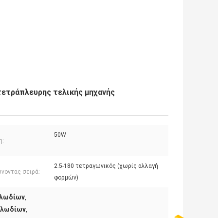
τετράπλευρης τελικής μηχανής
50W
η:
2.5-180 τετραγωνικός (χωρίς αλλαγή
νοντας σειρά:
φορμών)
αλωδίων
,
αλωδίων
,