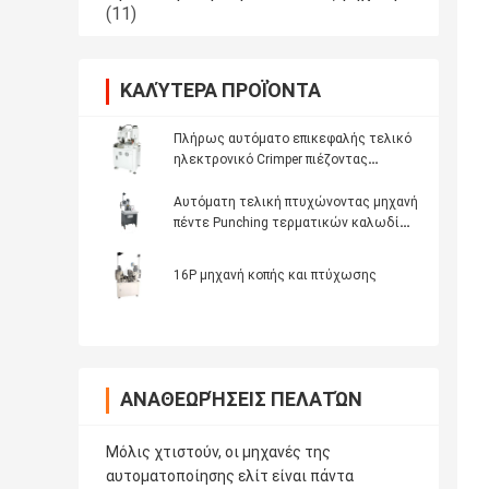
(11)
ΚΑΛΎΤΕΡΑ ΠΡΟΪΌΝΤΑ
Πλήρως αυτόματο επικεφαλής τελικό
ηλεκτρονικό Crimper πιέζοντας
μηχανών ζωνών ράβδωσης καλωδίων
δύο και στις δύο άκρες του τέλους
Αυτόματη τελική πτυχώνοντας μηχανή
αποφλοίωσης
πέντε Punching τερματικών καλωδίων
καλώδιο θηκών μηχανών που
τακτοποιεί την τελική Punching
16P μηχανή κοπής και πτύχωσης
μηχανή
ΑΝΑΘΕΩΡΉΣΕΙΣ ΠΕΛΑΤΏΝ
Μόλις χτιστούν, οι μηχανές της
αυτοματοποίησης ελίτ είναι πάντα