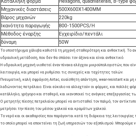
Κατάλληλη φόρμα
Hexagons, quadrilaterals, B-type φό
Μηχανικές διαστάσεις
500X600X1400MM
Βάρος μηχανών
220kg
Ικανότητα παραγωγής
800-1500PCS/H
Μέθοδος έναρξης
Εγχειρίδιο/πεντάλι
δύναμη
50W
Το υποστήριγμα χάλυβα καθιστά τη μηχανή σταθερότερη και ανθεκτική. Το α
υδραυλική μετάδοση, που δεν θα σπάσει τον άξονα και είναι ανθεκτικό.
Η υδραυλική μηχανή υιοθετεί έναν πίνακα ελέγχου μικροϋπολογιστών, που είν
λειτουργία, και μπορεί να ρυθμίσει τις συνεχείς και ταχύτητες τελών.
Πνευματική, καλή σφράγιση Airtac, ευαίσθητη απάντηση, wear-resistant και μ
λαδώνοντας πετρέλαιο. Είναι εύκολο να αλλαχτούν οι φόρμες, και πολλές φόρ
κατάλληλο, γρήγορο και σταθερό, και ικανοποιεί τις ανάγκες επεξεργασίας 
Ο μετρητής πίεσης πετρελαίου μπορεί να αντισταθεί τον παλμό, τον αντίκτυπ
μετρήσει την πίεση του μέσου χαλκού και κραμάτων χαλκού.
Το νερό και οι ακαθαρσίες που παράγονται κατά τη διάρκεια της λειτουργίας
το οποίο μπορεί να επεκτείνει τη ζωή υπηρεσιών του εξοπλισμού. Μπορούμε 