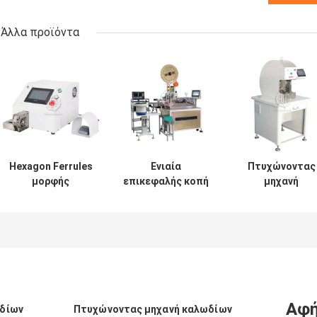
Άλλα προϊόντα
Hexagon Ferrules
Ενιαία
Πτυχώνοντας
μορφής
επικεφαλής κοπή
μηχανή
σωληνοειδής
καλωδίων που
καλωδίων σερβ
πτυχώνοντας
γδύνει και
μηχανών 40T γι
μηχανή 240mm
τέμνον μήκος
τα μεγάλα
καλωδίων
402000mm
σωληνοειδή
κτύπημα
μηχανών
τερματικά
πτύχωσης
Αφή
ωδίων
Πτυχώνοντας μηχανή καλωδίων