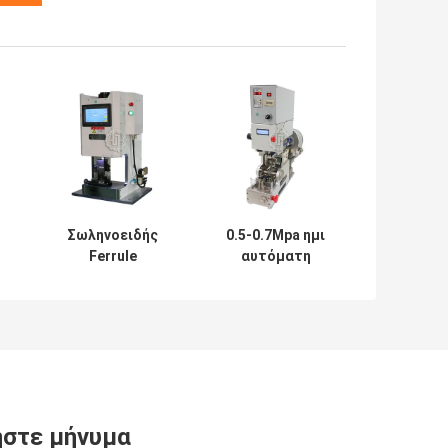
Σωληνοειδής
0.5-0.7Mpa ημι
Ferrule
αυτόματη
ο
πτυχώνοντας
πτυχώνοντας
α
μηχανή,
μηχανή
αυτόματη τελική
καλωδίων για τις
πτυχώνοντας
λαστιχένιες
μηχανή 100KN
σφραγίδες
καλωδίων που
παρεμβάλλουν τη
φόρτωση
στε μήνυμα