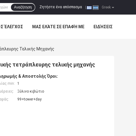
Ζητήστε ένα απόσπασμα
Αναζήτηση
|
Greek
ΌΣ ΈΛΕΓΧΟΣ
ΜΑΣ ΕΛΆΤΕ ΣΕ ΕΠΑΦΉ ΜΕ
ΕΙΔΉΣΕΙΣ
ράπλευρης Τελικής Μηχανής
νικής τετράπλευρης τελικής μηχανής
ληρωμής & Αποστολής Όροι:
ίας min:
1
μέρειες:
Ξύλινο κιβώτιο
οράς:
99+tower+day