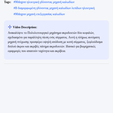
Tags:
#
90degree ηλεκτρική γδύνοντας μηχανή καλωδίων
#
Β διαμορφωμένη γδύνοντας μηχανή καλωδίων λεπίδων ηλεκτρική
#
90degree μηχανή επεξεργασίας καλωδίων
Video Description:
Ανακαλύψτε το Πολυλειτουργικό μηχάνημα ακροδεκτών δύο κεφαλών,
σχεδιασμένο για παράλληλη πίεση ενός σύρματος. Αυτή η πλήρως αυτόματη
μηχανή πτύχωσης προσφέρει υψηλή απόδοση με κοπή σύρματος, ξεφλούδισμα
διπλού άκρου και ακριβές πάτημα ακροδεκτών. Ιδανικό για βιομηχανικές
εφαρμογές που απαιτούν ταχύτητα και ακρίβεια.