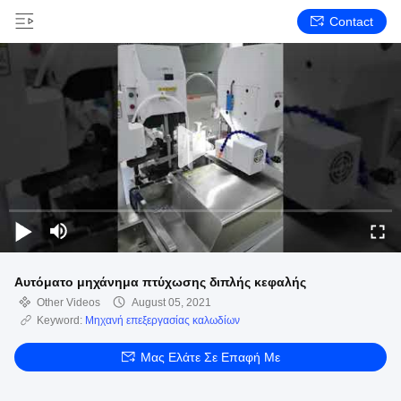
Contact
Αυτόματο μηχάνημα πτύχωσης διπλής κεφαλής
Other Videos
August 05, 2021
Keyword:
Μηχανή επεξεργασίας καλωδίων
Μας Ελάτε Σε Επαφή Με