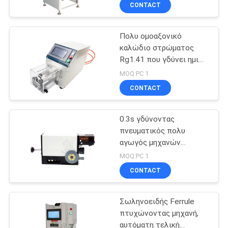
τερματικά
ΈΛΕΓΧΟΣ
CONTACT
Πολυ ομοαξονικό
ΜΑΣ
24
καλώδιο στρώματος
ΕΛΆΤΕ
Rg1.41 που γδύνει ημι
αυτόματη άνεμος
ΣΕ
αυτόματο μηχανών
MOQ:PC 1
μηχανή καλωδίων
ΕΠΑΦΉ
CONTACT
ΜΕ
0.3s γδύνοντας
πνευματικός πολυ
ΕΙΔΉΣΕΙΣ
αγωγός μηχανών
9
επεξεργασίας καλωδίων
MOQ:PC 1
Αυτόματη
ΠΕΡΙΠΤΏΣΕΙΣ
CONTACT
γδύνοντας μηχανή
Σωληνοειδής Ferrule
SITEMAP
καλωδίων
πτυχώνοντας μηχανή,
αυτόματη τελική