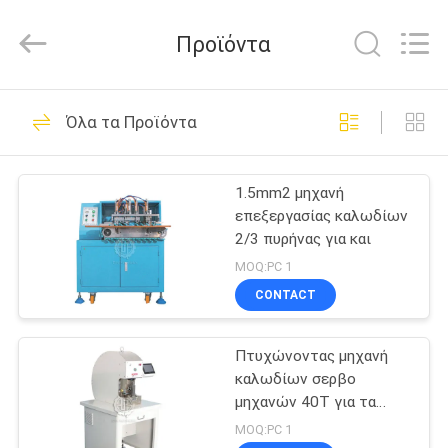
Shenzhen
Elite
Automation
Προϊόντα
Industrial
Ltd..
All
Rights
Reserved.
ΣΠΊΤΙ
62
Όλα τα Προϊόντα
Μηχανή
ΠΡΟΪΌΝΤΑ
επεξεργασίας
1.5mm2 μηχανή
επεξεργασίας καλωδίων
καλωδίων
ΠΕΡΊΠΟΥ
2/3 πυρήνας για και
ΕΜΕΊΣ
MOQ:PC 1
CONTACT
47
ΓΎΡΟΣ
Πτυχώνοντας
Πτυχώνοντας μηχανή
ΕΡΓΟΣΤΑΣΊΩΝ
καλωδίων σερβο
μηχανή καλωδίων
μηχανών 40T για τα
ΠΟΙΟΤΙΚΌΣ
μεγάλα σωληνοειδή
MOQ:PC 1