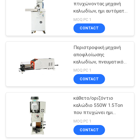
πτυχώνοντας μηχανή
καλωδίων, ημι αυτόματη
15
πτυχώνοντας μηχανή
MOQ:PC 1
Rj45
Συρρικνωθείτε τη
CONTACT
θερμάστρα
Περιστροφική μηχανή
σωλήνων
αποφλοίωσης
καλωδίων, πνευματικός
εξοπλισμός
MOQ:PC 1
επεξεργασίας καλωδίων
CONTACT
11
40pcs/Min
Αυτόματη
κάθετο/οριζόντιο
καλώδιο 550W 1.5Ton
τέμνουσα μηχανή
που πτυχώνει ημι
καλωδίων
αυτόματο μηχανών
MOQ:PC 1
CONTACT