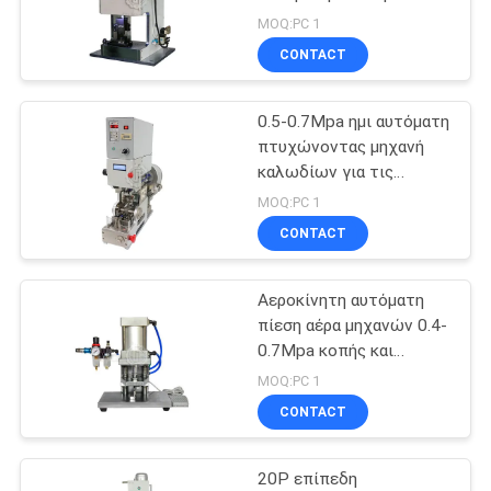
PRIVACY
πτυχώνοντας μηχανή
MOQ:PC 1
100KN
POLICY
CONTACT
14
Μηχανή σίτισης
0.5-0.7Mpa ημι αυτόματη
πτυχώνοντας μηχανή
καλωδίων
καλωδίων για τις
λαστιχένιες σφραγίδες
MOQ:PC 1
καλωδίων που
CONTACT
παρεμβάλλουν τη
φόρτωση
Αεροκίνητη αυτόματη
12
πίεση αέρα μηχανών 0.4-
αυτόματη
0.7Mpa κοπής και
γδυσίματος καλωδίων
MOQ:PC 1
τέμνουσα μηχανή
CONTACT
σωλήνων
20P επίπεδη