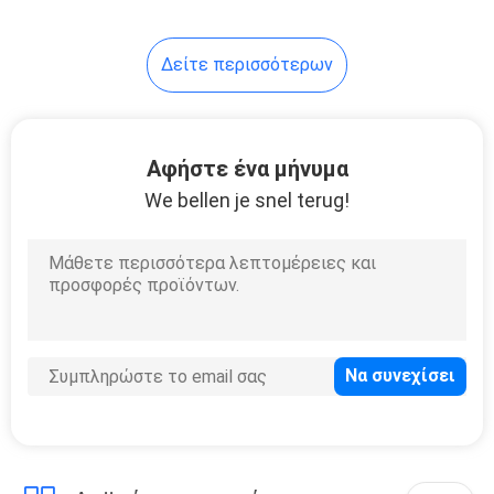
16
Δείτε περισσότερων
τυλίγοντας μηχανή
ταινιών
Αφήστε ένα μήνυμα
We bellen je snel terug!
12
Αυτόματη μηχανή
μαρκαρίσματος